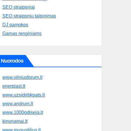
SEO straipsniai
SEO straipsnių talpinimas
DJ pamokos
Garsas renginiams
Nuorodos
www.vilniusforum.lt
enerplast.lt
www.uzsidirbkpats.lt
www.andrum.lt
www.1000odiseja.lt
kinonamai.lt
www.musustilius.lt