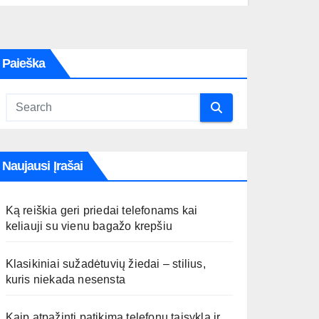
Paieška
Naujausi Įrašai
Ką reiškia geri priedai telefonams kai
keliauji su vienu bagažo krepšiu
Klasikiniai sužadėtuvių žiedai – stilius,
kuris niekada nesensta
Kaip atpažinti patikimą telefonų taisyklą ir