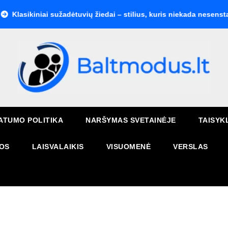
kiniai sužadėtuvių žiedai – stilius, kuris niekada nesensta
K
ATUMO POLITIKA
NARŠYMAS SVETAINĖJE
TAISYK
OS
LAISVALAIKIS
VISUOMENĖ
VERSLAS