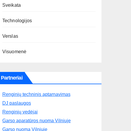
Sveikata
Technologijos
Verslas
Visuomenė
Partneriai
Renginių techninis aptarnavimas
DJ paslaugos
Renginių vedėjai
Garso aparatūros nuoma Vilniuje
Garso nuoma Vilniuje