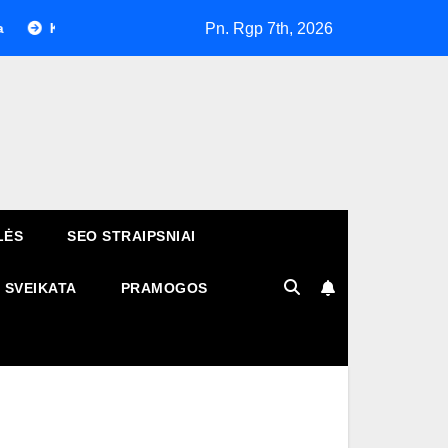
Pn. Rgp 7th, 2026
aip atpažinti patikimą telefonų taisyklą ir išvengti nekokybiško r
LĖS
SEO STRAIPSNIAI
SVEIKATA
PRAMOGOS