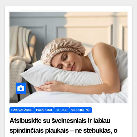
LAISVALAIKIS
PATARIMAI
STILIUS
VISUOMENĖ
Atsibuskite su švelnesniais ir labiau
spindinčiais plaukais – ne stebuklas, o