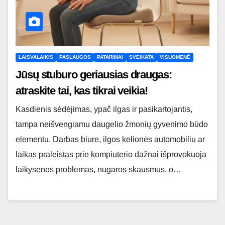
LAISVALAIKIS
PASLAUGOS
PATARIMAI
SVEIKATA
VISUOMENĖ
Jūsų stuburo geriausias draugas:
atraskite tai, kas tikrai veikia!
Kasdienis sėdėjimas, ypač ilgas ir pasikartojantis,
tampa neišvengiamu daugelio žmonių gyvenimo būdo
elementu. Darbas biure, ilgos kelionės automobiliu ar
laikas praleistas prie kompiuterio dažnai išprovokuoja
laikysenos problemas, nugaros skausmus, o…