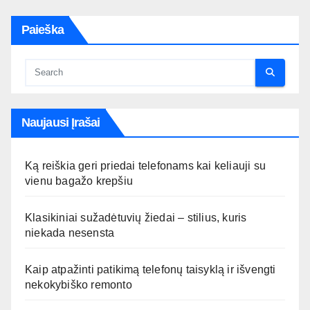
Paieška
Naujausi Įrašai
Ką reiškia geri priedai telefonams kai keliauji su
vienu bagažo krepšiu
Klasikiniai sužadėtuvių žiedai – stilius, kuris
niekada nesensta
Kaip atpažinti patikimą telefonų taisyklą ir išvengti
nekokybiško remonto