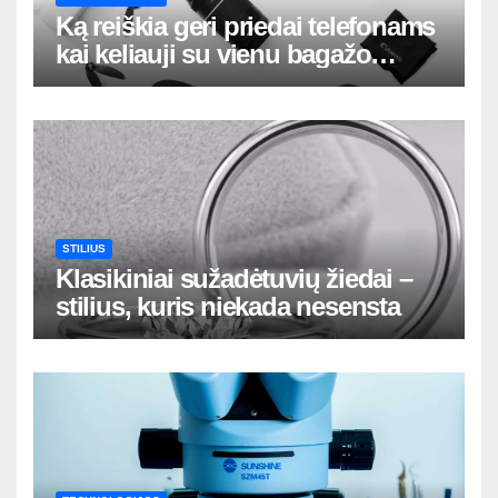
Ką reiškia geri priedai telefonams
kai keliauji su vienu bagažo
krepšiu
STILIUS
Klasikiniai sužadėtuvių žiedai –
stilius, kuris niekada nesensta