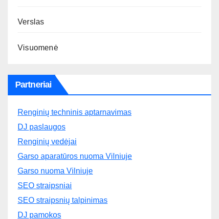
Verslas
Visuomenė
Partneriai
Renginių techninis aptarnavimas
DJ paslaugos
Renginių vedėjai
Garso aparatūros nuoma Vilniuje
Garso nuoma Vilniuje
SEO straipsniai
SEO straipsnių talpinimas
DJ pamokos