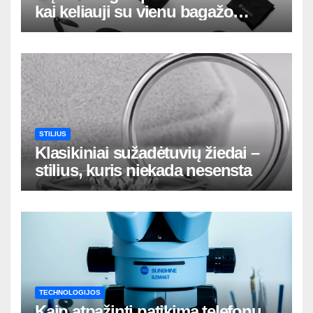
kai keliauji su vienu bagažo
krepšiu
STILIUS
Klasikiniai sužadėtuvių žiedai –
stilius, kuris niekada nesensta
TECHNOLOGIJOS
Kaip atpažinti patikimą telefonų