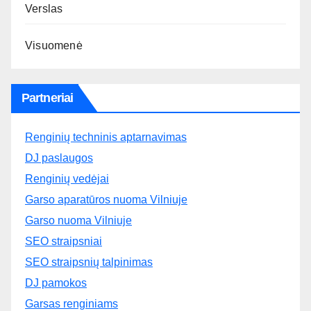
Verslas
Visuomenė
Partneriai
Renginių techninis aptarnavimas
DJ paslaugos
Renginių vedėjai
Garso aparatūros nuoma Vilniuje
Garso nuoma Vilniuje
SEO straipsniai
SEO straipsnių talpinimas
DJ pamokos
Garsas renginiams