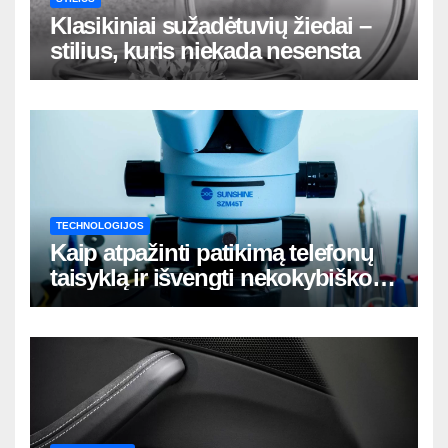
Klasikiniai sužadėtuvių žiedai –
stilius, kuris niekada nesensta
TECHNOLOGIJOS
Kaip atpažinti patikimą telefonų
taisyklą ir išvengti nekokybiško
remonto