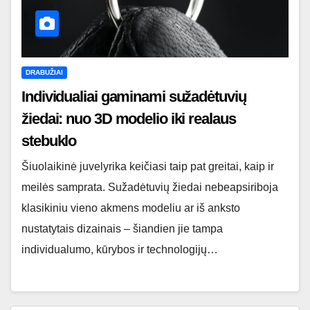
DRABUŽIAI
Individualiai gaminami sužadėtuvių
žiedai: nuo 3D modelio iki realaus
stebuklo
Šiuolaikinė juvelyrika keičiasi taip pat greitai, kaip ir
meilės samprata. Sužadėtuvių žiedai nebeapsiriboja
klasikiniu vieno akmens modeliu ar iš anksto
nustatytais dizainais – šiandien jie tampa
individualumo, kūrybos ir technologijų…