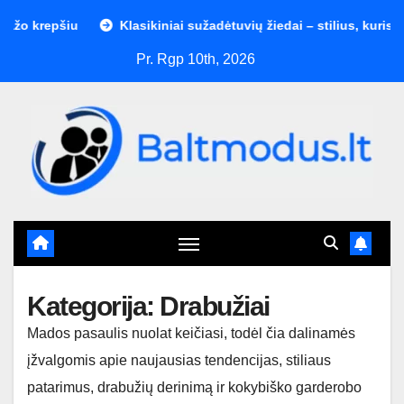
Skip
repšiu
Klasikiniai sužadėtuvių žiedai – stilius, kuris niekad
to
Pr. Rgp 10th, 2026
content
Kategorija:
Drabužiai
Mados pasaulis nuolat keičiasi, todėl čia dalinamės
įžvalgomis apie naujausias tendencijas, stiliaus
patarimus, drabužių derinimą ir kokybiško garderobo