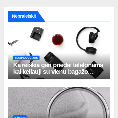
Nepraleiskit
TECHNOLOGIJOS
Ką reiškia geri priedai telefonams
kai keliauji su vienu bagažo
krepšiu
STILIUS