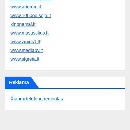
www.andrum.lt
www.1000odiseja.lt
kinonamai.lt
www.musustilius.lt
www.zinios1.lt
www.mediabv.lt
www.sigreta.lt
Reklama
Xiaomi telefonų remontas