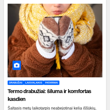
DRABUŽIAI
LAISVALAIKIS
PATARIMAI
Termo drabužiai: šiluma ir komfortas
kasdien
Šaltasis metų laikotarpis neabejotinai kelia iššūkių,