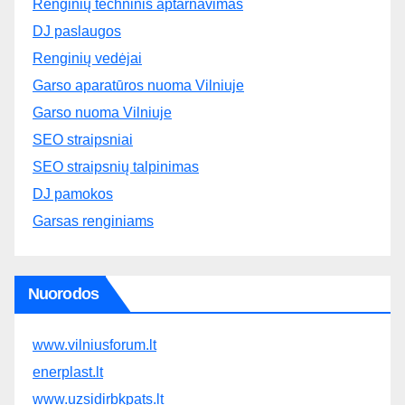
Renginių techninis aptarnavimas
DJ paslaugos
Renginių vedėjai
Garso aparatūros nuoma Vilniuje
Garso nuoma Vilniuje
SEO straipsniai
SEO straipsnių talpinimas
DJ pamokos
Garsas renginiams
Nuorodos
www.vilniusforum.lt
enerplast.lt
www.uzsidirbkpats.lt