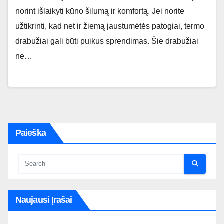
norint išlaikyti kūno šilumą ir komfortą. Jei norite
užtikrinti, kad net ir žiemą jaustumėtės patogiai, termo
drabužiai gali būti puikus sprendimas. Šie drabužiai
ne…
Paieška
Naujausi Įrašai