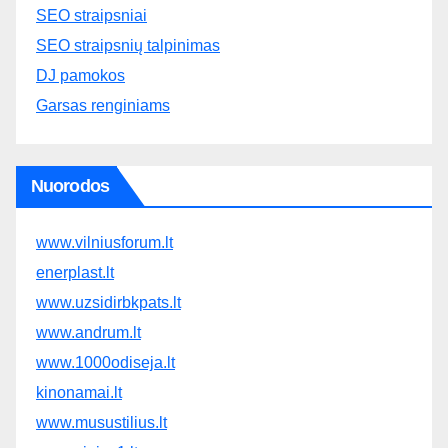
SEO straipsniai
SEO straipsnių talpinimas
DJ pamokos
Garsas renginiams
Nuorodos
www.vilniusforum.lt
enerplast.lt
www.uzsidirbkpats.lt
www.andrum.lt
www.1000odiseja.lt
kinonamai.lt
www.musustilius.lt