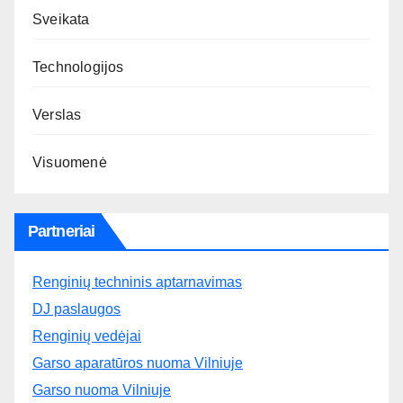
Sveikata
Technologijos
Verslas
Visuomenė
Partneriai
Renginių techninis aptarnavimas
DJ paslaugos
Renginių vedėjai
Garso aparatūros nuoma Vilniuje
Garso nuoma Vilniuje