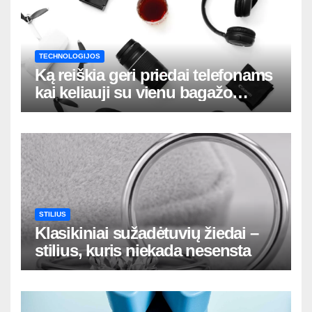
TECHNOLOGIJOS
Ką reiškia geri priedai telefonams
kai keliauji su vienu bagažo
krepšiu
STILIUS
Klasikiniai sužadėtuvių žiedai –
stilius, kuris niekada nesensta