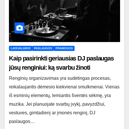
LAISVALAIKIS
PASLAUGOS
PRAMOGOS
Kaip pasirinkti geriausias DJ paslaugas
jūsų renginiui: ką svarbu žinoti
Renginių organizavimas yra sudėtingas procesas,
reikalaujantis dėmesio kiekvienai smulkmenai. Vienas
iš esminių elementų, lemiantis šventės sėkmę, yra
muzika. Jei planuojate svarbų įvykį, pavyzdžiui,
vestuves, gimtadienį ar įmonės renginį, DJ
paslaugos…