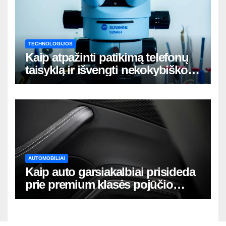
TECHNOLOGIJOS
Kaip atpažinti patikimą telefonų
taisyklą ir išvengti nekokybiško
remonto
AUTOMOBILIAI
Kaip auto garsiakalbiai prisideda
prie premium klasės pojūčio
automobilyje