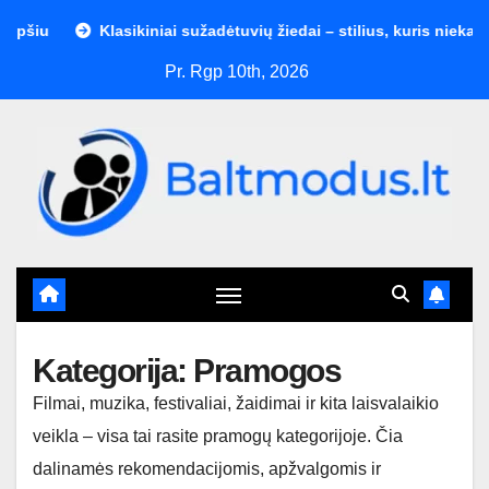
Skip
Klasikiniai sužadėtuvių žiedai – stilius, kuris niekada nese
to
Pr. Rgp 10th, 2026
content
Kategorija:
Pramogos
Filmai, muzika, festivaliai, žaidimai ir kita laisvalaikio
veikla – visa tai rasite pramogų kategorijoje. Čia
dalinamės rekomendacijomis, apžvalgomis ir