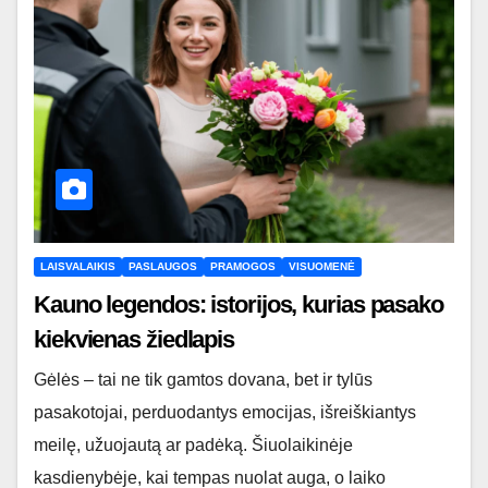
LAISVALAIKIS
PASLAUGOS
PRAMOGOS
VISUOMENĖ
Kauno legendos: istorijos, kurias pasako
kiekvienas žiedlapis
Gėlės – tai ne tik gamtos dovana, bet ir tylūs
pasakotojai, perduodantys emocijas, išreiškiantys
meilę, užuojautą ar padėką. Šiuolaikinėje
kasdienybėje, kai tempas nuolat auga, o laiko