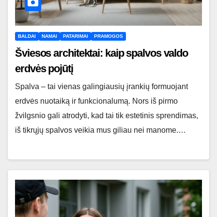
BALDAI
NAMAI
PATARIMAI
PRAMOGOS
Šviesos architektai: kaip spalvos valdo
erdvės pojūtį
Spalva – tai vienas galingiausių įrankių formuojant
erdvės nuotaiką ir funkcionalumą. Nors iš pirmo
žvilgsnio gali atrodyti, kad tai tik estetinis sprendimas,
iš tikrųjų spalvos veikia mus giliau nei manome.…