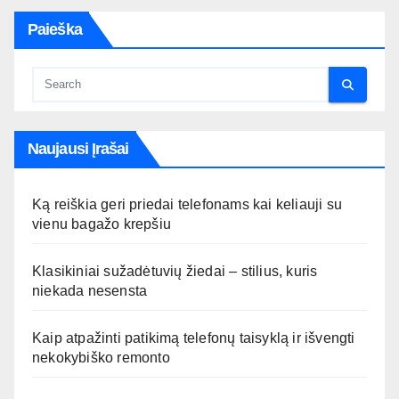
Paieška
Naujausi Įrašai
Ką reiškia geri priedai telefonams kai keliauji su
vienu bagažo krepšiu
Klasikiniai sužadėtuvių žiedai – stilius, kuris
niekada nesensta
Kaip atpažinti patikimą telefonų taisyklą ir išvengti
nekokybiško remonto