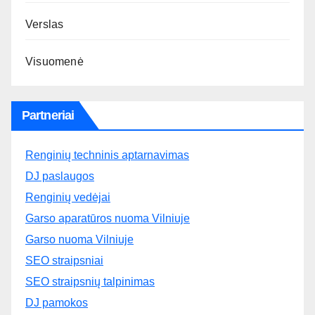
Verslas
Visuomenė
Partneriai
Renginių techninis aptarnavimas
DJ paslaugos
Renginių vedėjai
Garso aparatūros nuoma Vilniuje
Garso nuoma Vilniuje
SEO straipsniai
SEO straipsnių talpinimas
DJ pamokos