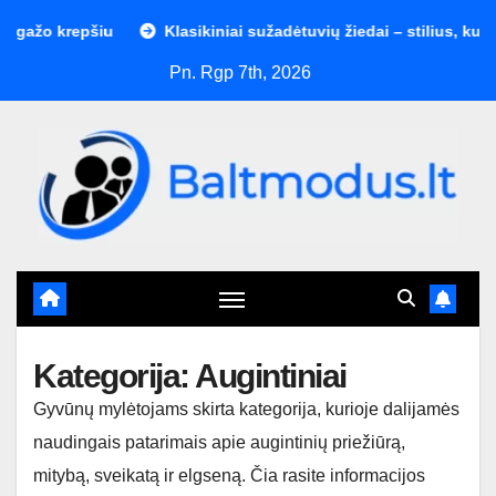
Skip
žo krepšiu
Klasikiniai sužadėtuvių žiedai – stilius, kuris nie
to
Pn. Rgp 7th, 2026
content
Kategorija:
Augintiniai
Gyvūnų mylėtojams skirta kategorija, kurioje dalijamės
naudingais patarimais apie augintinių priežiūrą,
mitybą, sveikatą ir elgseną. Čia rasite informacijos