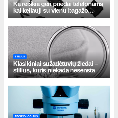
Ką reiškia geri priedai telefonams
kai keliauji su vienu bagažo
krepšiu
STILIUS
Klasikiniai sužadėtuvių žiedai –
stilius, kuris niekada nesensta
TECHNOLOGIJOS