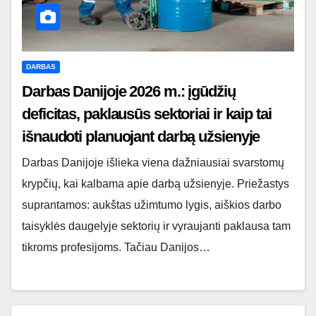
DARBAS
Darbas Danijoje 2026 m.: įgūdžių
deficitas, paklausūs sektoriai ir kaip tai
išnaudoti planuojant darbą užsienyje
Darbas Danijoje išlieka viena dažniausiai svarstomų
krypčių, kai kalbama apie darbą užsienyje. Priežastys
suprantamos: aukštas užimtumo lygis, aiškios darbo
taisyklės daugelyje sektorių ir vyraujanti paklausa tam
tikroms profesijoms. Tačiau Danijos…