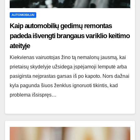
AUTOMOBILIAI
Kaip automobilių gedimų remontas
padeda išvengti brangaus variklio keitimo
ateityje
Kiekvienas vairuotojas žino tą nemalonų jausmą, kai
prietaisų skydelyje užsidega įspėjamoji lemputė arba
pasigirsta neįprastas garsas iš po kapoto. Nors dažnai
kyla pagunda šiuos ženklus ignoruoti tikintis, kad
problema išsispręs…