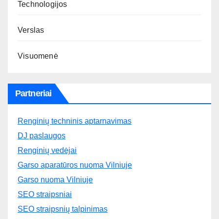
Technologijos
Verslas
Visuomenė
Partneriai
Renginių techninis aptarnavimas
DJ paslaugos
Renginių vedėjai
Garso aparatūros nuoma Vilniuje
Garso nuoma Vilniuje
SEO straipsniai
SEO straipsnių talpinimas