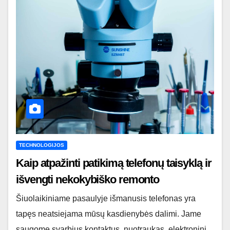
TECHNOLOGIJOS
Kaip atpažinti patikimą telefonų taisyklą ir
išvengti nekokybiško remonto
Šiuolaikiniame pasaulyje išmanusis telefonas yra
tapęs neatsiejama mūsų kasdienybės dalimi. Jame
saugome svarbius kontaktus, nuotraukas, elektroninį