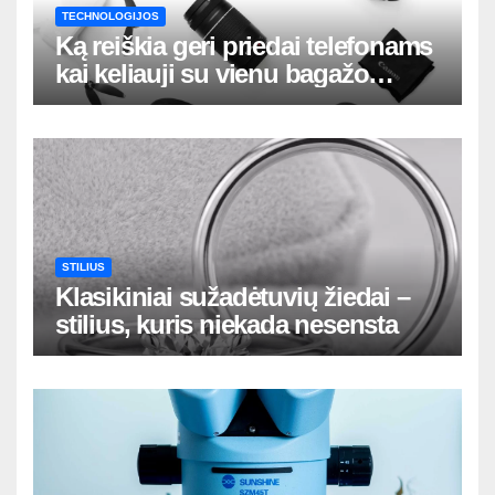
TECHNOLOGIJOS
Ką reiškia geri priedai telefonams
kai keliauji su vienu bagažo
krepšiu
STILIUS
Klasikiniai sužadėtuvių žiedai –
stilius, kuris niekada nesensta