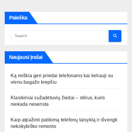
Paieška
Naujausi Įrašai
Ką reiškia geri priedai telefonams kai keliauji su
vienu bagažo krepšiu
Klasikiniai sužadėtuvių žiedai – stilius, kuris
niekada nesensta
Kaip atpažinti patikimą telefonų taisyklą ir išvengti
nekokybiško remonto