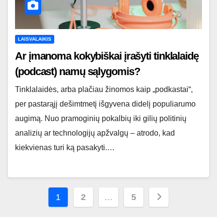
LAISVALAIKIS
Ar įmanoma kokybiškai įrašyti tinklalaidę
(podcast) namų sąlygomis?
Tinklalaidės, arba plačiau žinomos kaip „podkastai“,
per pastarąjį dešimtmetį išgyvena didelį populiarumo
augimą. Nuo pramoginių pokalbių iki gilių politinių
analizių ar technologijų apžvalgų – atrodo, kad
kiekvienas turi ką pasakyti.…
Įrašų
1
2
…
5
puslapiavimas