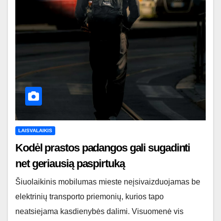
LAISVALAIKIS
Kodėl prastos padangos gali sugadinti
net geriausią paspirtuką
Šiuolaikinis mobilumas mieste neįsivaizduojamas be
elektrinių transporto priemonių, kurios tapo
neatsiejama kasdienybės dalimi. Visuomenė vis