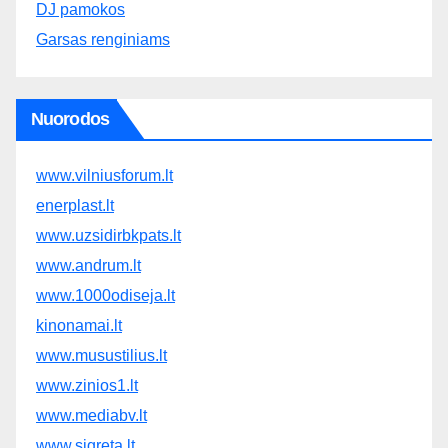
DJ pamokos
Garsas renginiams
Nuorodos
www.vilniusforum.lt
enerplast.lt
www.uzsidirbkpats.lt
www.andrum.lt
www.1000odiseja.lt
kinonamai.lt
www.musustilius.lt
www.zinios1.lt
www.mediabv.lt
www.sigreta.lt