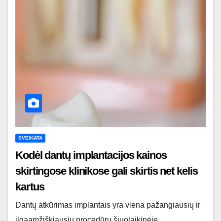
SVEIKATA
Kodėl dantų implantacijos kainos
skirtingose klinikose gali skirtis net kelis
kartus
Dantų atkūrimas implantais yra viena pažangiausių ir
ilgaamžiškiausių procedūrų šiuolaikinėje