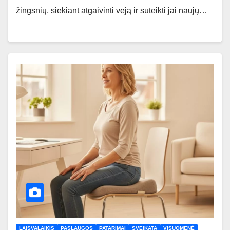
žingsnių, siekiant atgaivinti veją ir suteikti jai naujų…
LAISVALAIKIS
PASLAUGOS
PATARIMAI
SVEIKATA
VISUOMENĖ