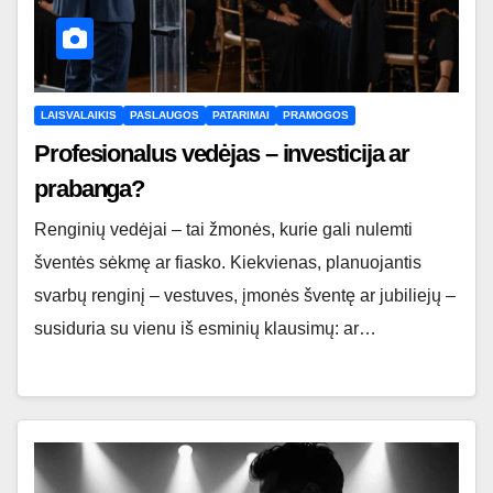
LAISVALAIKIS
PASLAUGOS
PATARIMAI
PRAMOGOS
Profesionalus vedėjas – investicija ar
prabanga?
Renginių vedėjai – tai žmonės, kurie gali nulemti
šventės sėkmę ar fiasko. Kiekvienas, planuojantis
svarbų renginį – vestuves, įmonės šventę ar jubiliejų –
susiduria su vienu iš esminių klausimų: ar…