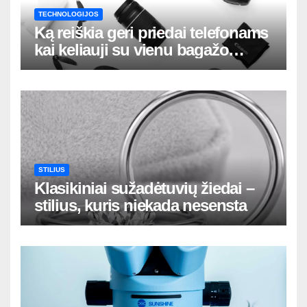
TECHNOLOGIJOS
Ką reiškia geri priedai telefonams
kai keliauji su vienu bagažo
krepšiu
STILIUS
Klasikiniai sužadėtuvių žiedai –
stilius, kuris niekada nesensta