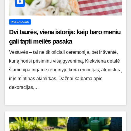
PASLAUGOS
Dvi taurės, viena istorija: kaip baro meniu
gali tapti meilės pasaka
Vestuvės – tai ne tik oficiali ceremonija, bet ir šventė,
kurią norisi prisiminti visą gyvenimą. Kiekviena detalė
šiame ypatingame renginyje kuria emocijas, atmosferą
ir įsimintinas akimirkas. Dažnai kalbama apie
dekoracijas,…