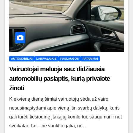
AUTOMOBILIAI
LAISVALAIKIS
PASLAUGOS
PATARIMAI
Vairuotojai meluoja sau: didžiausia
automobilių paslaptis, kurią privalote
žinoti
Kiekvieną dieną šimtai vairuotojų sėda už vairo,
nesusimąstydami apie vieną itin svarbų dalyką, kuris
gali turėti tiesioginę įtaką jų komfortui, saugumui ir net
sveikatai. Tai – ne variklio galia, ne…