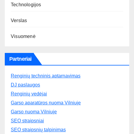
Technologijos
Verslas
Visuomenė
Partneriai
Renginių techninis aptarnavimas
DJ paslaugos
Renginių vedėjai
Garso aparatūros nuoma Vilniuje
Garso nuoma Vilniuje
SEO straipsniai
SEO straipsnių talpinimas