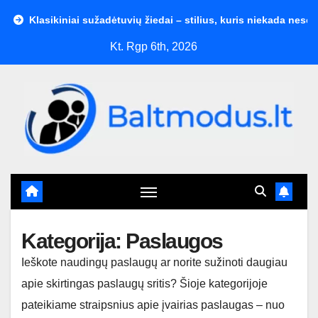
Skip
 sužadėtuvių žiedai – stilius, kuris niekada nesensta
Kaip at
to
Kt. Rgp 6th, 2026
content
Kategorija:
Paslaugos
Ieškote naudingų paslaugų ar norite sužinoti daugiau
apie skirtingas paslaugų sritis? Šioje kategorijoje
pateikiame straipsnius apie įvairias paslaugas – nuo