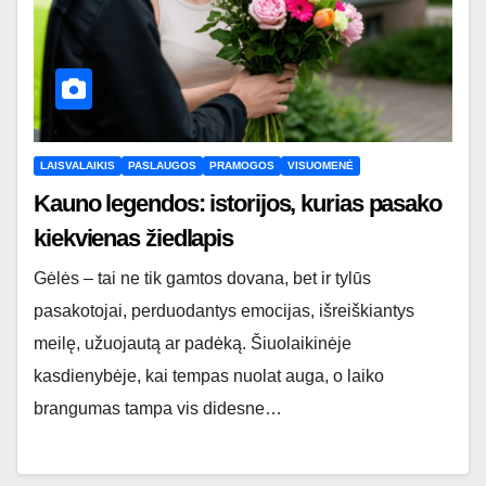
LAISVALAIKIS
PASLAUGOS
PRAMOGOS
VISUOMENĖ
Kauno legendos: istorijos, kurias pasako
kiekvienas žiedlapis
Gėlės – tai ne tik gamtos dovana, bet ir tylūs
pasakotojai, perduodantys emocijas, išreiškiantys
meilę, užuojautą ar padėką. Šiuolaikinėje
kasdienybėje, kai tempas nuolat auga, o laiko
brangumas tampa vis didesne…