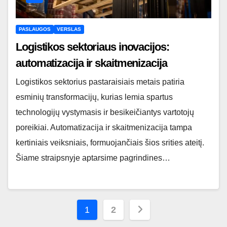
PASLAUGOS
VERSLAS
Logistikos sektoriaus inovacijos:
automatizacija ir skaitmenizacija
Logistikos sektorius pastaraisiais metais patiria
esminių transformacijų, kurias lemia spartus
technologijų vystymasis ir besikeičiantys vartotojų
poreikiai. Automatizacija ir skaitmenizacija tampa
kertiniais veiksniais, formuojančiais šios srities ateitį.
Šiame straipsnyje aptarsime pagrindines…
Įrašų
1
2