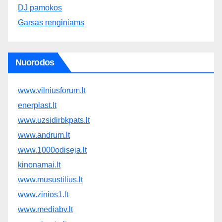
DJ pamokos
Garsas renginiams
Nuorodos
www.vilniusforum.lt
enerplast.lt
www.uzsidirbkpats.lt
www.andrum.lt
www.1000odiseja.lt
kinonamai.lt
www.musustilius.lt
www.zinios1.lt
www.mediabv.lt