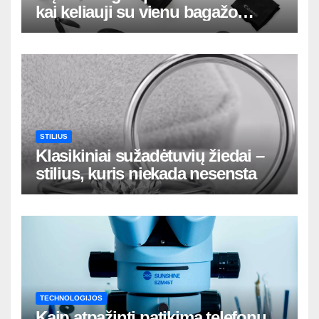
kai keliauji su vienu bagažo
krepšiu
STILIUS
Klasikiniai sužadėtuvių žiedai –
stilius, kuris niekada nesensta
TECHNOLOGIJOS
Kaip atpažinti patikimą telefonų