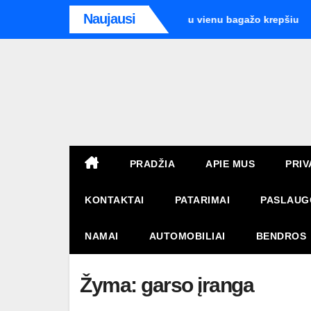
Skip
Naujausi
priedai telefonams kai keliauji su vienu bagažo krepšiu
Klasi
to
content
PRADŽIA
APIE MUS
PRIV
KONTAKTAI
PATARIMAI
PASLAUG
NAMAI
AUTOMOBILIAI
BENDROS
Žyma:
garso įranga