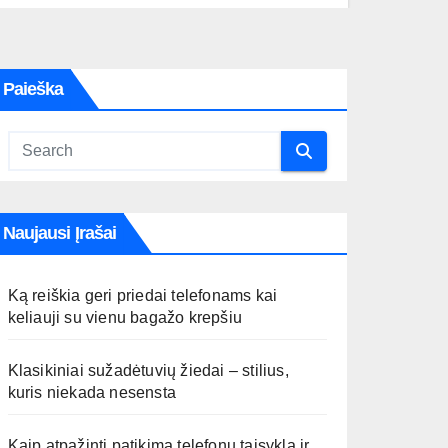
Paieška
Naujausi Įrašai
Ką reiškia geri priedai telefonams kai
keliauji su vienu bagažo krepšiu
Klasikiniai sužadėtuvių žiedai – stilius,
kuris niekada nesensta
Kaip atpažinti patikimą telefonų taisyklą ir