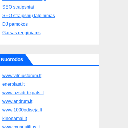
SEO straipsniai
SEO straipsnių talpinimas
DJ pamokos
Garsas renginiams
Nuorodos
www.vilniusforum.lt
enerplast.lt
www.uzsidirbkpats.lt
www.andrum.lt
www.1000odiseja.lt
kinonamai.lt
www.musustilius.lt