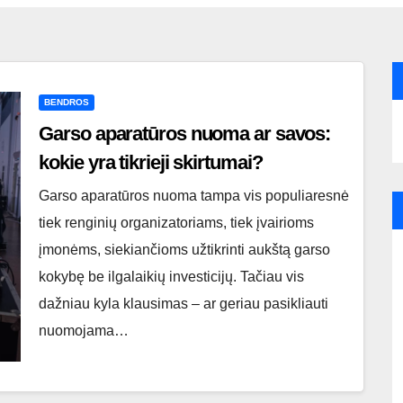
BENDROS
Garso aparatūros nuoma ar savos:
kokie yra tikrieji skirtumai?
Garso aparatūros nuoma tampa vis populiaresnė
tiek renginių organizatoriams, tiek įvairioms
įmonėms, siekiančioms užtikrinti aukštą garso
kokybę be ilgalaikių investicijų. Tačiau vis
dažniau kyla klausimas – ar geriau pasikliauti
nuomojama…