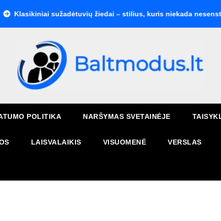
kiniai sužadėtuvių žiedai – stilius, kuris niekada nesensta
K
ATUMO POLITIKA
NARŠYMAS SVETAINĖJE
TAISYK
OS
LAISVALAIKIS
VISUOMENĖ
VERSLAS