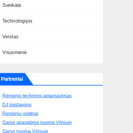
Sveikata
Technologijos
Verslas
Visuomenė
Partneriai
Renginių techninis aptarnavimas
DJ paslaugos
Renginių vedėjai
Garso aparatūros nuoma Vilniuje
Garso nuoma Vilniuje