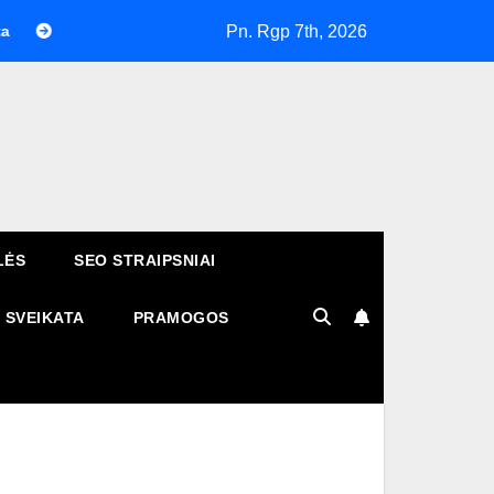
Pn. Rgp 7th, 2026
aip atpažinti patikimą telefonų taisyklą ir išvengti nekokybiško 
LĖS
SEO STRAIPSNIAI
SVEIKATA
PRAMOGOS