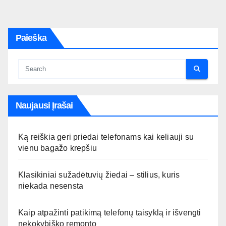
Paieška
Naujausi Įrašai
Ką reiškia geri priedai telefonams kai keliauji su
vienu bagažo krepšiu
Klasikiniai sužadėtuvių žiedai – stilius, kuris
niekada nesensta
Kaip atpažinti patikimą telefonų taisyklą ir išvengti
nekokybiško remonto