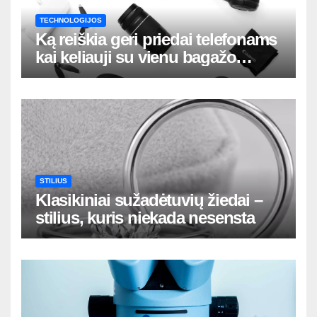
TECHNOLOGIJOS
Ką reiškia geri priedai telefonams
kai keliauji su vienu bagažo
krepšiu
STILIUS
Klasikiniai sužadėtuvių žiedai –
stilius, kuris niekada nesensta