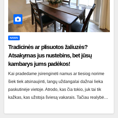
NAMAI
Tradicinės ar plisuotos žaliuzės?
Atsakymas jus nustebins, bet jūsų
kambarys jums padėkos!
Kai pradedame įsirenginėti namus ar tiesiog norime
šiek tiek atsinaujinti, langų uždangalai dažnai lieka
paskutinėje vietoje. Atrodo, kas čia tokio, juk tai tik
kažkas, kas užstoja šviesą vakarais. Tačiau realybė…