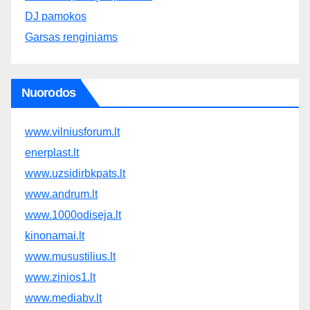
DJ pamokos
Garsas renginiams
Nuorodos
www.vilniusforum.lt
enerplast.lt
www.uzsidirbkpats.lt
www.andrum.lt
www.1000odiseja.lt
kinonamai.lt
www.musustilius.lt
www.zinios1.lt
www.mediabv.lt