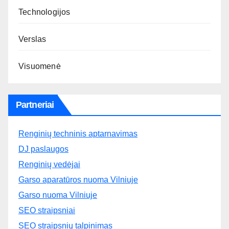
Technologijos
Verslas
Visuomenė
Partneriai
Renginių techninis aptarnavimas
DJ paslaugos
Renginių vedėjai
Garso aparatūros nuoma Vilniuje
Garso nuoma Vilniuje
SEO straipsniai
SEO straipsnių talpinimas