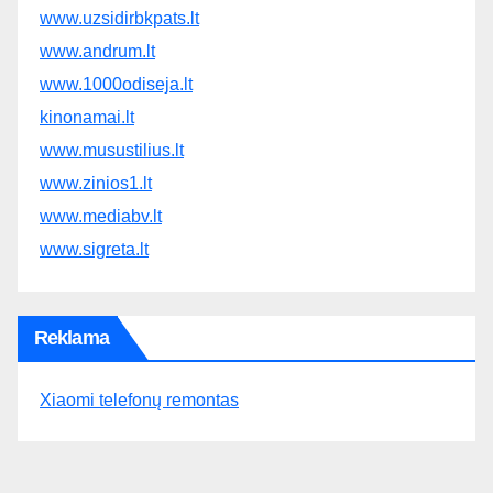
www.uzsidirbkpats.lt
www.andrum.lt
www.1000odiseja.lt
kinonamai.lt
www.musustilius.lt
www.zinios1.lt
www.mediabv.lt
www.sigreta.lt
Reklama
Xiaomi telefonų remontas