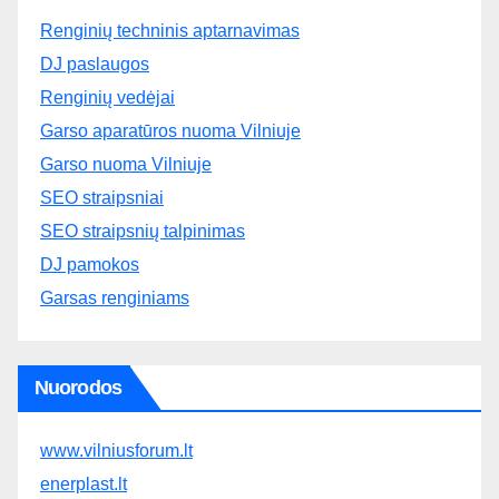
Renginių techninis aptarnavimas
DJ paslaugos
Renginių vedėjai
Garso aparatūros nuoma Vilniuje
Garso nuoma Vilniuje
SEO straipsniai
SEO straipsnių talpinimas
DJ pamokos
Garsas renginiams
Nuorodos
www.vilniusforum.lt
enerplast.lt