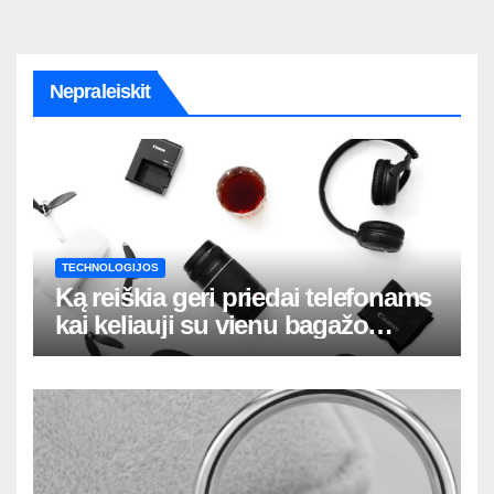
Nepraleiskit
TECHNOLOGIJOS
Ką reiškia geri priedai telefonams
kai keliauji su vienu bagažo
krepšiu