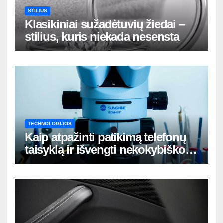
STILIUS
Klasikiniai sužadėtuvių žiedai –
stilius, kuris niekada nesensta
TECHNOLOGIJOS
Kaip atpažinti patikimą telefonų
taisyklą ir išvengti nekokybiško
remonto