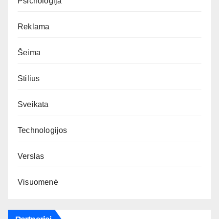
Psichologija
Reklama
Šeima
Stilius
Sveikata
Technologijos
Verslas
Visuomenė