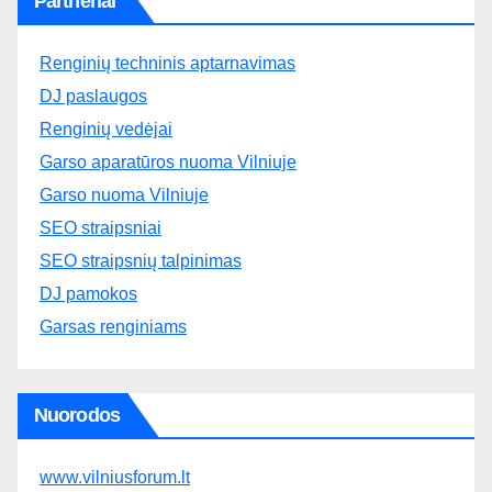
Partneriai
Renginių techninis aptarnavimas
DJ paslaugos
Renginių vedėjai
Garso aparatūros nuoma Vilniuje
Garso nuoma Vilniuje
SEO straipsniai
SEO straipsnių talpinimas
DJ pamokos
Garsas renginiams
Nuorodos
www.vilniusforum.lt