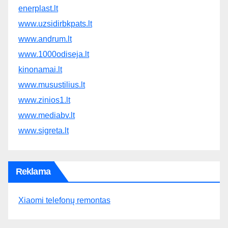
enerplast.lt
www.uzsidirbkpats.lt
www.andrum.lt
www.1000odiseja.lt
kinonamai.lt
www.musustilius.lt
www.zinios1.lt
www.mediabv.lt
www.sigreta.lt
Reklama
Xiaomi telefonų remontas