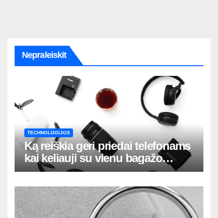
Nepraleiskit
TECHNOLOGIJOS
Ką reiškia geri priedai telefonams
kai keliauji su vienu bagažo
krepšiu