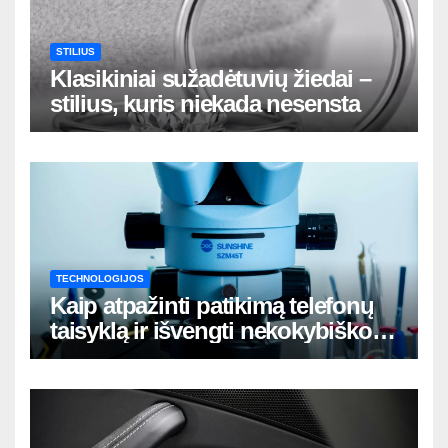
STILIUS
Klasikiniai sužadėtuvių žiedai –
stilius, kuris niekada nesensta
TECHNOLOGIJOS
Kaip atpažinti patikimą telefonų
taisyklą ir išvengti nekokybiško
remonto