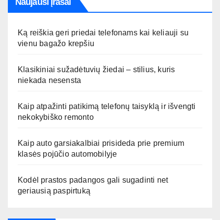
Naujausi Įrašai
Ką reiškia geri priedai telefonams kai keliauji su
vienu bagažo krepšiu
Klasikiniai sužadėtuvių žiedai – stilius, kuris
niekada nesensta
Kaip atpažinti patikimą telefonų taisyklą ir išvengti
nekokybiško remonto
Kaip auto garsiakalbiai prisideda prie premium
klasės pojūčio automobilyje
Kodėl prastos padangos gali sugadinti net
geriausią paspirtuką