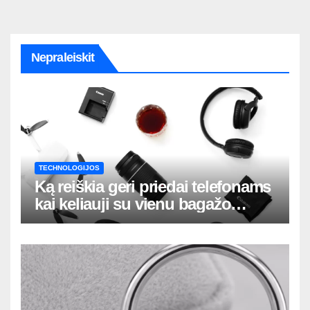
Nepraleiskit
TECHNOLOGIJOS
Ką reiškia geri priedai telefonams
kai keliauji su vienu bagažo
krepšiu