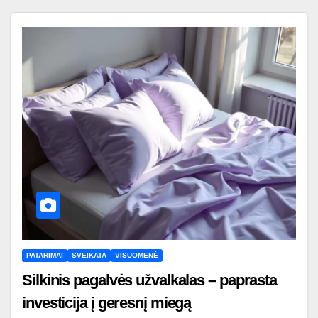
PATARIMAI
SVEIKATA
VISUOMENĖ
Silkinis pagalvės užvalkalas – paprasta
investicija į geresnį miegą