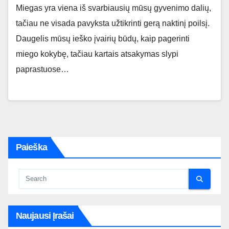
Miegas yra viena iš svarbiausių mūsų gyvenimo dalių,
tačiau ne visada pavyksta užtikrinti gerą naktinį poilsį.
Daugelis mūsų ieško įvairių būdų, kaip pagerinti
miego kokybę, tačiau kartais atsakymas slypi
paprastuose…
Paieška
Naujausi Įrašai