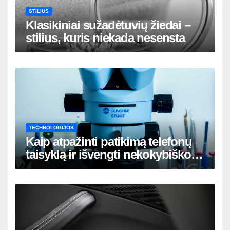
STILIUS
Klasikiniai sužadėtuvių žiedai –
stilius, kuris niekada nesensta
TECHNOLOGIJOS
Kaip atpažinti patikimą telefonų
taisyklą ir išvengti nekokybiško
remonto