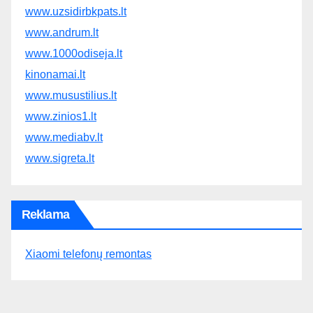
www.uzsidirbkpats.lt
www.andrum.lt
www.1000odiseja.lt
kinonamai.lt
www.musustilius.lt
www.zinios1.lt
www.mediabv.lt
www.sigreta.lt
Reklama
Xiaomi telefonų remontas