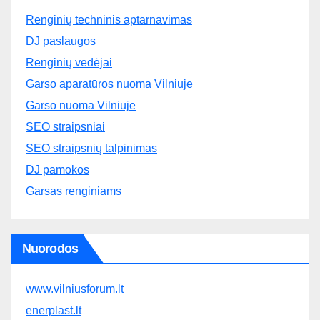
Renginių techninis aptarnavimas
DJ paslaugos
Renginių vedėjai
Garso aparatūros nuoma Vilniuje
Garso nuoma Vilniuje
SEO straipsniai
SEO straipsnių talpinimas
DJ pamokos
Garsas renginiams
Nuorodos
www.vilniusforum.lt
enerplast.lt