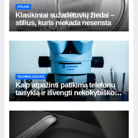
STILIUS
Klasikiniai sužadėtuvių žiedai –
stilius, kuris niekada nesensta
TECHNOLOGIJOS
Kaip atpažinti patikimą telefonų
taisyklą ir išvengti nekokybiško
remonto