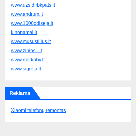
www.uzsidirbkpats.lt
www.andrum.lt
www.1000odiseja.lt
kinonamai.lt
www.musustilius.lt
www.zinios1.lt
www.mediabv.lt
www.sigreta.lt
Reklama
Xiaomi telefonų remontas