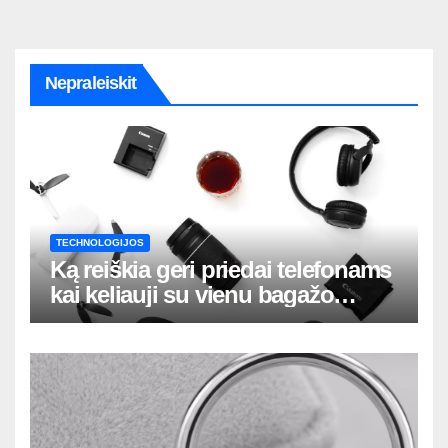
Nepraleiskit
TECHNOLOGIJOS
Ką reiškia geri priedai telefonams
kai keliauji su vienu bagažo
krepšiu