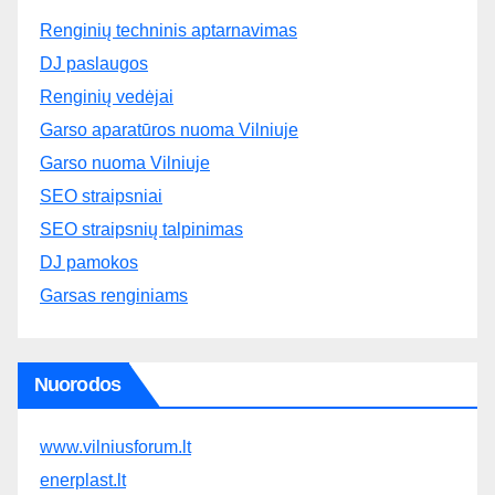
Renginių techninis aptarnavimas
DJ paslaugos
Renginių vedėjai
Garso aparatūros nuoma Vilniuje
Garso nuoma Vilniuje
SEO straipsniai
SEO straipsnių talpinimas
DJ pamokos
Garsas renginiams
Nuorodos
www.vilniusforum.lt
enerplast.lt