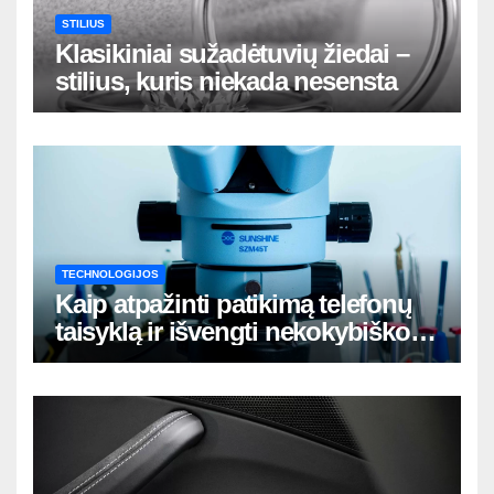
STILIUS
Klasikiniai sužadėtuvių žiedai –
stilius, kuris niekada nesensta
TECHNOLOGIJOS
Kaip atpažinti patikimą telefonų
taisyklą ir išvengti nekokybiško
remonto