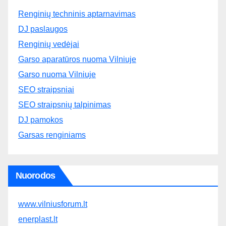
Renginių techninis aptarnavimas
DJ paslaugos
Renginių vedėjai
Garso aparatūros nuoma Vilniuje
Garso nuoma Vilniuje
SEO straipsniai
SEO straipsnių talpinimas
DJ pamokos
Garsas renginiams
Nuorodos
www.vilniusforum.lt
enerplast.lt