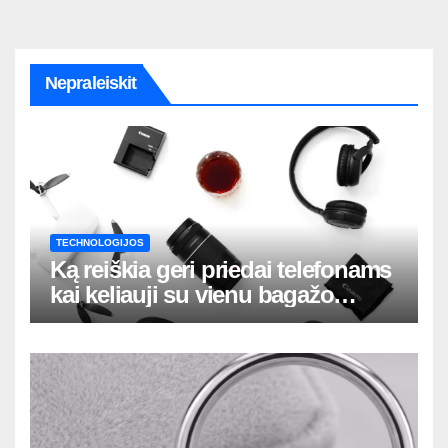
Nepraleiskit
TECHNOLOGIJOS
Ką reiškia geri priedai telefonams
kai keliauji su vienu bagažo
krepšiu