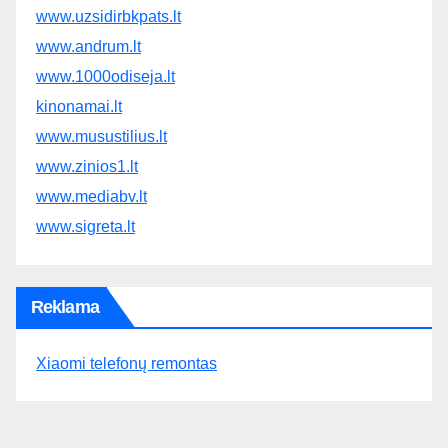
www.uzsidirbkpats.lt
www.andrum.lt
www.1000odiseja.lt
kinonamai.lt
www.musustilius.lt
www.zinios1.lt
www.mediabv.lt
www.sigreta.lt
Reklama
Xiaomi telefonų remontas