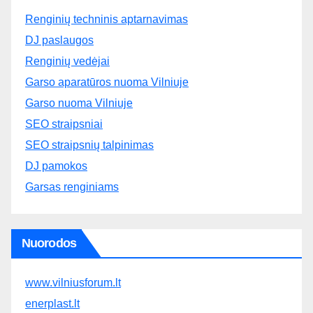
Renginių techninis aptarnavimas
DJ paslaugos
Renginių vedėjai
Garso aparatūros nuoma Vilniuje
Garso nuoma Vilniuje
SEO straipsniai
SEO straipsnių talpinimas
DJ pamokos
Garsas renginiams
Nuorodos
www.vilniusforum.lt
enerplast.lt