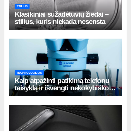
STILIUS
Klasikiniai sužadėtuvių žiedai –
stilius, kuris niekada nesensta
TECHNOLOGIJOS
Kaip atpažinti patikimą telefonų
taisyklą ir išvengti nekokybiško
remonto