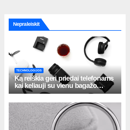
Nepraleiskit
TECHNOLOGIJOS
Ką reiškia geri priedai telefonams
kai keliauji su vienu bagažo
krepšiu