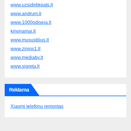
www.uzsidirbkpats.lt
www.andrum.lt
www.1000odiseja.lt
kinonamai.lt
www.musustilius.lt
www.zinios1.lt
www.mediabv.lt
www.sigreta.lt
Reklama
Xiaomi telefonų remontas