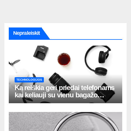
Nepraleiskit
TECHNOLOGIJOS
Ką reiškia geri priedai telefonams
kai keliauji su vienu bagažo
krepšiu