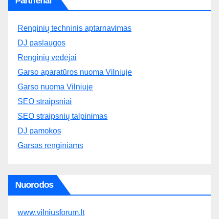
Partneriai
Renginių techninis aptarnavimas
DJ paslaugos
Renginių vedėjai
Garso aparatūros nuoma Vilniuje
Garso nuoma Vilniuje
SEO straipsniai
SEO straipsnių talpinimas
DJ pamokos
Garsas renginiams
Nuorodos
www.vilniusforum.lt