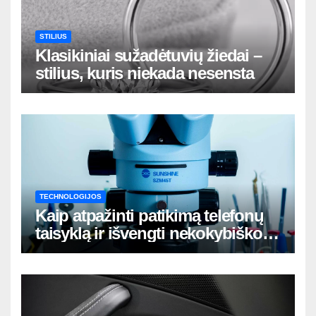
STILIUS
Klasikiniai sužadėtuvių žiedai –
stilius, kuris niekada nesensta
TECHNOLOGIJOS
Kaip atpažinti patikimą telefonų
taisyklą ir išvengti nekokybiško
remonto