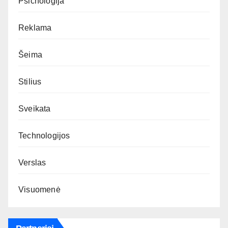
Psichologija
Reklama
Šeima
Stilius
Sveikata
Technologijos
Verslas
Visuomenė