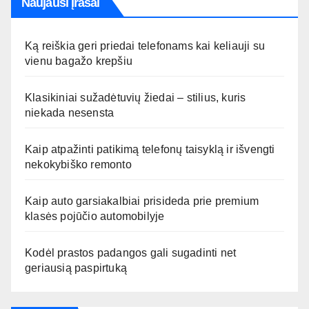
Naujausi Įrašai
Ką reiškia geri priedai telefonams kai keliauji su
vienu bagažo krepšiu
Klasikiniai sužadėtuvių žiedai – stilius, kuris
niekada nesensta
Kaip atpažinti patikimą telefonų taisyklą ir išvengti
nekokybiško remonto
Kaip auto garsiakalbiai prisideda prie premium
klasės pojūčio automobilyje
Kodėl prastos padangos gali sugadinti net
geriausią paspirtuką