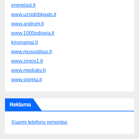
enerplast.lt
www.uzsidirbkpats.lt
www.andrum.lt
www.1000odiseja.lt
kinonamai.lt
www.musustilius.lt
www.zinios1.lt
www.mediabv.lt
www.sigreta.lt
Reklama
Xiaomi telefonų remontas