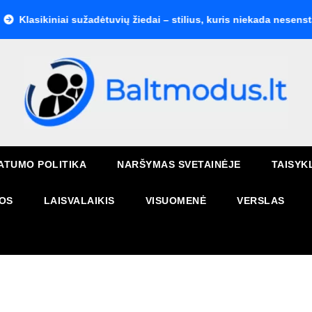
kiniai sužadėtuvių žiedai – stilius, kuris niekada nesensta
K
ATUMO POLITIKA
NARŠYMAS SVETAINĖJE
TAISYK
OS
LAISVALAIKIS
VISUOMENĖ
VERSLAS