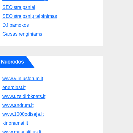
SEO straipsniai
SEO straipsnių talpinimas
DJ pamokos
Garsas renginiams
Nuorodos
www.vilniusforum.lt
enerplast.lt
www.uzsidirbkpats.lt
www.andrum.lt
www.1000odiseja.lt
kinonamai.lt
www.musustilius.lt