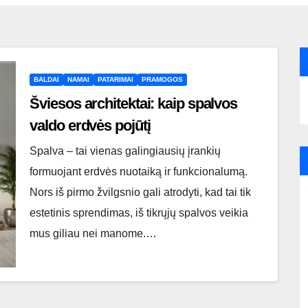
BALDAI
NAMAI
PATARIMAI
PRAMOGOS
Šviesos architektai: kaip spalvos
valdo erdvės pojūtį
Spalva – tai vienas galingiausių įrankių
formuojant erdvės nuotaiką ir funkcionalumą.
Nors iš pirmo žvilgsnio gali atrodyti, kad tai tik
estetinis sprendimas, iš tikrųjų spalvos veikia
mus giliau nei manome.…