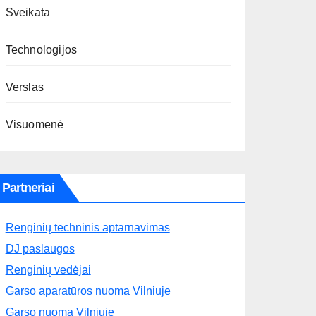
Sveikata
Technologijos
Verslas
Visuomenė
Partneriai
Renginių techninis aptarnavimas
DJ paslaugos
Renginių vedėjai
Garso aparatūros nuoma Vilniuje
Garso nuoma Vilniuje