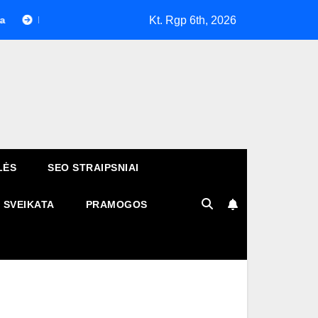
Kt. Rgp 6th, 2026
aip atpažinti patikimą telefonų taisyklą ir išvengti nekokybiško 
LĖS
SEO STRAIPSNIAI
SVEIKATA
PRAMOGOS