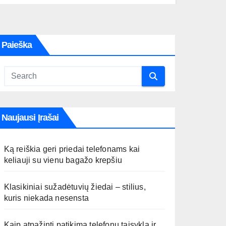
Paieška
Naujausi Įrašai
Ką reiškia geri priedai telefonams kai
keliauji su vienu bagažo krepšiu
Klasikiniai sužadėtuvių žiedai – stilius,
kuris niekada nesensta
Kaip atpažinti patikimą telefonų taisyklą ir