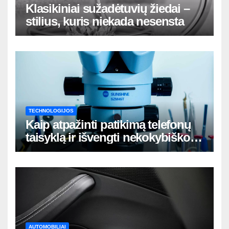
Klasikiniai sužadėtuvių žiedai –
stilius, kuris niekada nesensta
TECHNOLOGIJOS
Kaip atpažinti patikimą telefonų
taisyklą ir išvengti nekokybiško
remonto
AUTOMOBILIAI