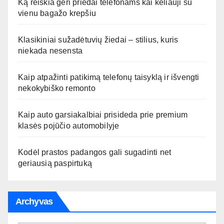
Ką reiškia geri priedai telefonams kai keliauji su
vienu bagažo krepšiu
Klasikiniai sužadėtuvių žiedai – stilius, kuris
niekada nesensta
Kaip atpažinti patikimą telefonų taisyklą ir išvengti
nekokybiško remonto
Kaip auto garsiakalbiai prisideda prie premium
klasės pojūčio automobilyje
Kodėl prastos padangos gali sugadinti net
geriausią paspirtuką
Archyvas