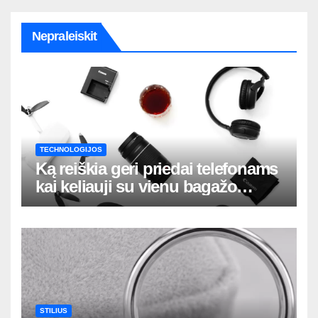
Nepraleiskit
TECHNOLOGIJOS
Ką reiškia geri priedai telefonams
kai keliauji su vienu bagažo
krepšiu
STILIUS