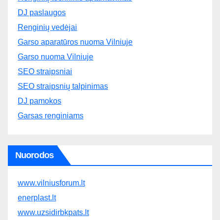
DJ paslaugos
Renginių vedėjai
Garso aparatūros nuoma Vilniuje
Garso nuoma Vilniuje
SEO straipsniai
SEO straipsnių talpinimas
DJ pamokos
Garsas renginiams
Nuorodos
www.vilniusforum.lt
enerplast.lt
www.uzsidirbkpats.lt