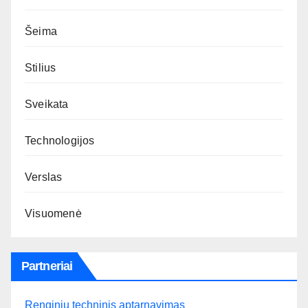
Šeima
Stilius
Sveikata
Technologijos
Verslas
Visuomenė
Partneriai
Renginių techninis aptarnavimas