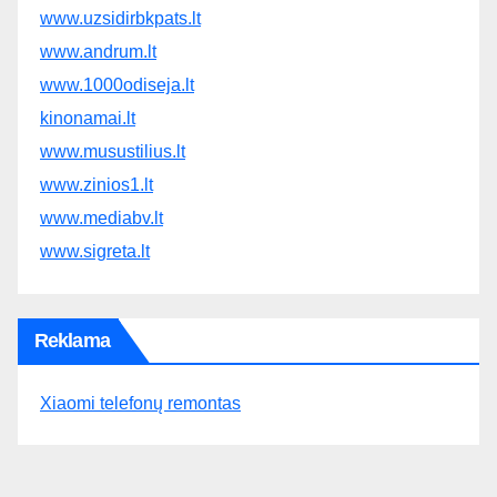
www.uzsidirbkpats.lt
www.andrum.lt
www.1000odiseja.lt
kinonamai.lt
www.musustilius.lt
www.zinios1.lt
www.mediabv.lt
www.sigreta.lt
Reklama
Xiaomi telefonų remontas