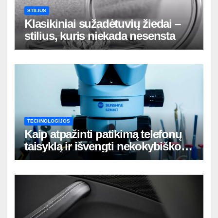
STILIUS
Klasikiniai sužadėtuvių žiedai –
stilius, kuris niekada nesensta
TECHNOLOGIJOS
Kaip atpažinti patikimą telefonų
taisyklą ir išvengti nekokybiško
remonto