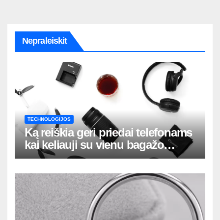
Nepraleiskit
TECHNOLOGIJOS
Ką reiškia geri priedai telefonams
kai keliauji su vienu bagažo
krepšiu