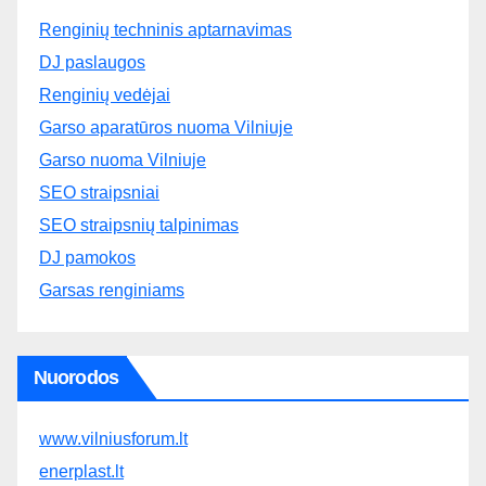
Renginių techninis aptarnavimas
DJ paslaugos
Renginių vedėjai
Garso aparatūros nuoma Vilniuje
Garso nuoma Vilniuje
SEO straipsniai
SEO straipsnių talpinimas
DJ pamokos
Garsas renginiams
Nuorodos
www.vilniusforum.lt
enerplast.lt